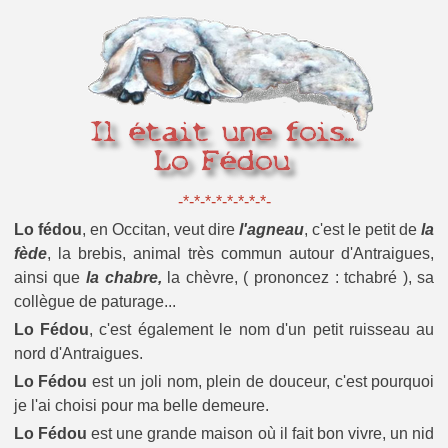
-*-*-*-*-*-*-*-*-
Lo fédou
, en Occitan, veut dire
l'agneau
, c'est le petit de
la
fède
, la brebis, animal très commun autour d'Antraigues,
ainsi que
la chabre,
la chèvre, ( prononcez : tchabré ), sa
collègue de paturage...
Lo Fédou
, c'est également le nom d'un petit ruisseau au
nord d'Antraigues.
Lo Fédou
est un joli nom, plein de douceur, c'est pourquoi
je l'ai choisi pour ma belle demeure.
Lo Fédou
est une grande maison où il fait bon vivre, un nid