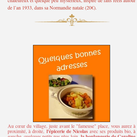
chaleureux et quelque peu mystérieux, inspiré de faits réels autour
de l’an 1933, dans sa Normandie natale (20€).
Au cœur du village, juste avant le "fameuse" place, vous aurez à
l'épicerie de Nicolas
proximité, à droite,
avec ses produits bio, à
la boulangerie de Caroline
gauche, quelques petits pas plus loin,