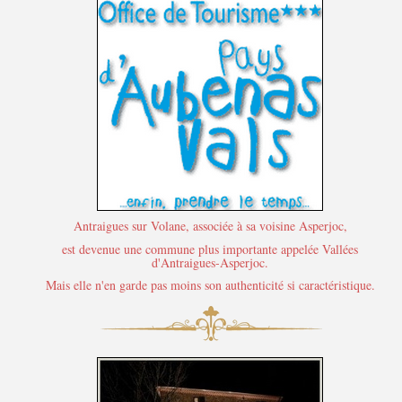
Antraigues sur Volane, associée à sa voisine Asperjoc,
est devenue une commune plus importante appelée Vallées
d'Antraigues-Asperjoc.
Mais elle n'en garde pas moins son authenticité si caractéristique.